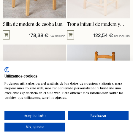
Silla de madera de caoba Lua
Trona infantil de madera y
enea acabado natural
178,38
€
122,54
€
IVA incluido
IVA incluido
Utilizamos cookies
Podemos utilizarlas para el análisis de los datos de nuestros visitantes, para
mejorar nuestro sitio web, mostrar contenido personalizado y brindarle una
excelente experiencia en el sitio web. Para obtener más información sobre las
cookies que utilizamos, abre los ajustes.
Aceptar todo
Rechazar
No, ajustar
Trona infantil con bandeja de
Trona infantil de madera y