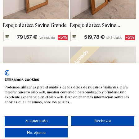
Espejo de teca Savina Grande
Espejo de teca Savina
pequeño
791,57
€
519,78
€
-5%
-5%
IVA incluido
IVA incluido
Agotado
Utilizamos cookies
Podemos utilizarlas para el análisis de los datos de nuestros visitantes, para
mejorar nuestro sitio web, mostrar contenido personalizado y brindarle una
excelente experiencia en el sitio web. Para obtener más información sobre las
cookies que utilizamos, abre los ajustes.
Aceptar todo
Rechazar
No, ajustar
Espejo de esparto Zanzibar
Espejo de esparto sol