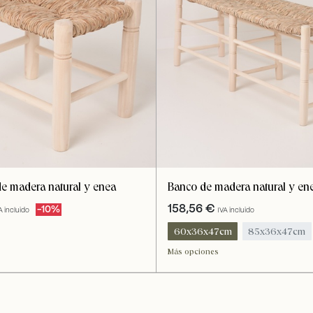
Banco de madera natural y en
e madera natural y enea
158,56
€
-10%
IVA incluido
A incluido
60x36x47cm
85x36x47cm
100x35x47cm
120x36x47cm
Más opciones