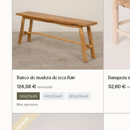
Banco de madera de teca Raw
Banqueta d
124,56
€
52,60
€
IVA incluido
IV
50x25x45
90x25x45
120x25x45
Más opciones
Agotado