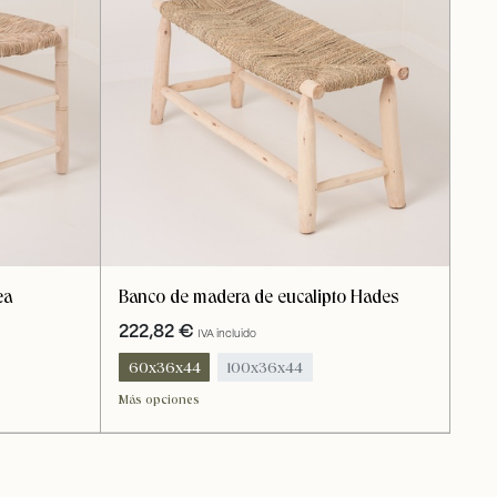
ea
Banco de madera de eucalipto Hades
222,82
€
IVA incluido
60x36x44
100x36x44
Más opciones