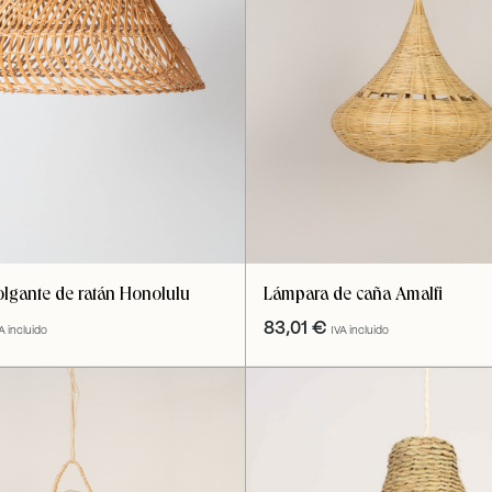
lgante de ratán Honolulu
Lámpara de caña Amalfi
83,01
€
A incluido
IVA incluido