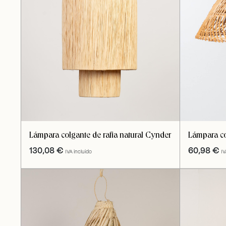
Lámpara colgante de rafia natural Cynder
Lámpara co
130,08
€
60,98
€
IVA incluido
IV