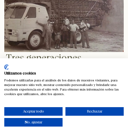
Tres generaciones
transformando la esencia
Utilizamos cookies
del Mediterráneo
Podemos utilizarlas para el análisis de los datos de nuestros visitantes, para
mejorar nuestro sitio web, mostrar contenido personalizado y brindarle una
excelente experiencia en el sitio web. Para obtener más información sobre las
Dicen que una imagen vale más que mil palabras, y esta es la
cookies que utilizamos, abre los ajustes.
que mejor nos define.
Aceptar todo
Rechazar
En la foto, la niña en brazos del señor a la izquierda es
Mercedes Domenech
, mi madre. El hombre es mi abuelo,
No, ajustar
Juan Domenech
, conocido por todos en el pueblo como
'el