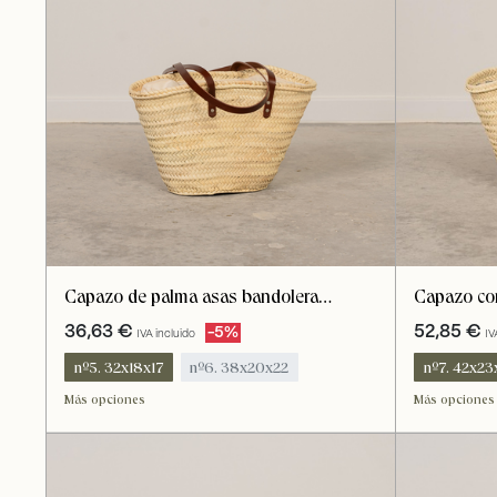
Capazo de palma asas bandolera
Capazo con
marrón. Cierre tela en surtido de colores
bandolera b
36,63
€
52,85
€
-5%
IVA incluido
IV
nº5. 32x18x17
nº6. 38x20x22
nº7. 42x23
nº7. 42x23x25
nº8. 45x25x27
nº9. 52x2
Más opciones
Más opciones
nº9. 52x28x35