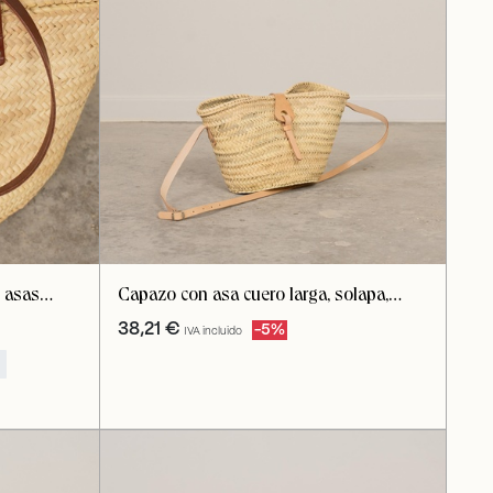
 asas
Capazo con asa cuero larga, solapa,
cierre cremallera
38,21
€
-5%
IVA incluido