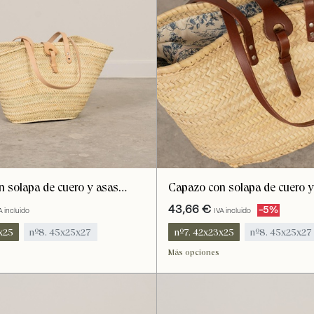
 solapa de cuero y asas
Capazo con solapa de cuero y
eige cierre tela
bandolera marrón, cierre tela
43,66
€
-5%
A incluido
IVA incluido
x25
nº8. 45x25x27
nº7. 42x23x25
nº8. 45x25x27
8x35
nº9. 52x28x35
Más opciones