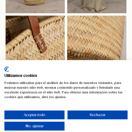
Utilizamos cookies
Podemos utilizarlas para el análisis de los datos de nuestros visitantes, para
mejorar nuestro sitio web, mostrar contenido personalizado y brindarle una
excelente experiencia en el sitio web. Para obtener más información sobre las
cookies que utilizamos, abre los ajustes.
Capazo de palma Basic con asa de
mano
Aceptar todo
Rechazar
16,56
€
IVA incluido
No, ajustar