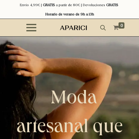
Envío 4,99€ |
GRATIS
a partir de 80€ | Devoluciones
GRATIS
Horario de verano de 9h a 13h
0
Moda
artesanal que