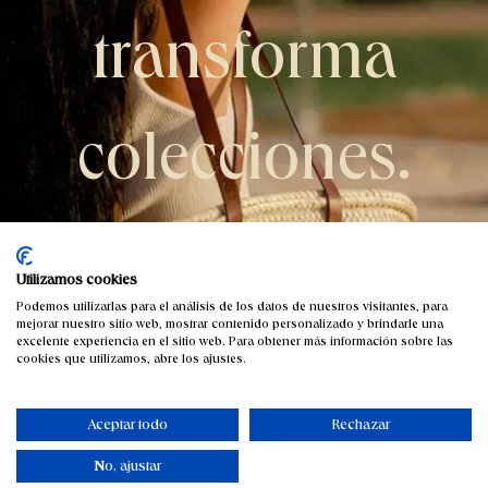
transforma
colecciones.​
Capazos de palma hechos a mano para marcas que apuestan
por la moda sostenible y el diseño con identidad.
Utilizamos cookies
Podemos utilizarlas para el análisis de los datos de nuestros visitantes, para
Consulta sobre nuestros productos
mejorar nuestro sitio web, mostrar contenido personalizado y brindarle una
excelente experiencia en el sitio web. Para obtener más información sobre las
cookies que utilizamos, abre los ajustes.
Aceptar todo
Rechazar
No, ajustar